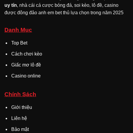
uy tín
, nhà cái cá cược bóng đá, soi kèo, lô đề, casino
được đông đảo anh em bet thủ lựa chọn trong năm 2025
Danh Mục
Top Bet
Cách chơi kèo
Giấc mơ lô đề
Casino online
Chính Sách
Giới thiệu
Liên hệ
Bảo mật