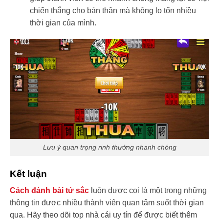
chiến thắng cho bản thân mà không lo tốn nhiều
thời gian của mình.
Lưu ý quan trọng rinh thưởng nhanh chóng
Kết luận
Cách đánh bài tứ sắc
luôn được coi là một trong những
thông tin được nhiều thành viên quan tâm suốt thời gian
qua. Hãy theo dõi top nhà cái uy tín để được biết thêm