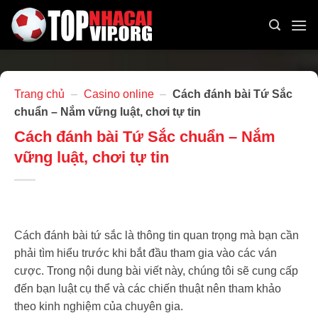
Bỏ
qua
nội
dung
Trang chủ
–
Casino online
–
Cách đánh bài Tứ Sắc
chuẩn – Nắm vững luật, chơi tự tin
Cách đánh bài Tứ Sắc chuẩn – Nắm
vững luật, chơi tự tin
Cách đánh bài tứ sắc
là thông tin quan trọng mà bạn cần
phải tìm hiểu trước khi bắt đầu tham gia vào các ván
cược. Trong nội dung bài viết này, chúng tôi sẽ cung cấp
đến bạn luật cụ thể và các chiến thuật nên tham khảo
theo kinh nghiệm của chuyên gia.