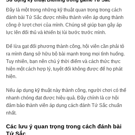
Đây là một trong những kỹ thuật quan trọng trong
cách
đánh bài Tứ Sắc
được nhiều thành viên áp dụng thành
công ở lượt chơi của mình. Chúng sẽ giúp bạn gây áp
lực lên đối thủ và khiến bị lùi bước trước mình.
Để lừa gạt đối phương thành công, hội viên cần phải tỏ
ra mình đang sở hữu bộ bài mạnh trong mọi tình huống.
Tuy nhiên, bạn nên chú ý thời điểm và cách thức thực
hiện một cách hợp lý, tuyệt đối không được để họ phát
hiện.
Nếu áp dụng kỹ thuật này thành công, người chơi có thể
nhanh chóng đạt được hiệu quả. Đây chính là cơ hội
đảm bảo thành viên áp dụng cách đánh Tứ Sắc chuẩn
nhất.
Các lưu ý quan trọng trong cách đánh bài
Tứ Sắc