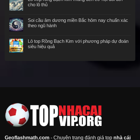
cho lô thủ
Soi cầu âm dương miền Bắc hôm nay chuẩn xác
theo ngũ hành
Lô top Rồng Bạch Kim với phương pháp dự đoán
siêu hiệu quả
Geoflashmath.com
- Chuyên trang đánh giá top
nhà cái